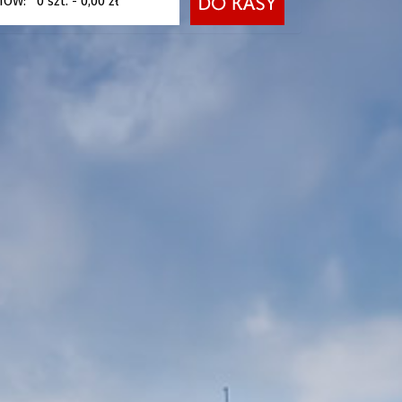
ETÓW:
0
szt. -
0,00 zł