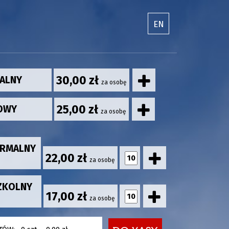
EN
30,00 zł
MALNY
za osobę
25,00 zł
GOWY
za osobę
ORMALNY
22,00 zł
za osobę
ZKOLNY
17,00 zł
za osobę