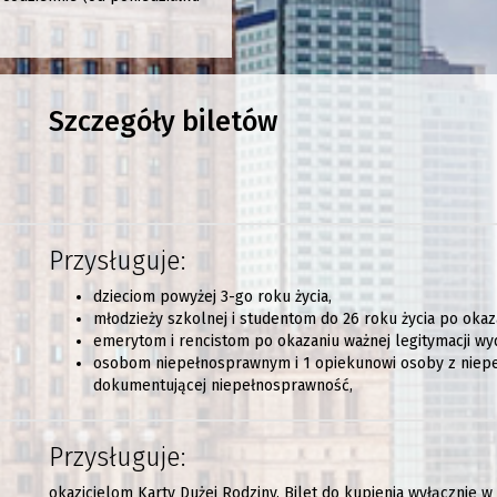
Szczegóły biletów
Przysługuje:
dzieciom powyżej 3-go roku życia,
młodzieży szkolnej i studentom do 26 roku życia po okaza
emerytom i rencistom po okazaniu ważnej legitymacji wy
osobom niepełnosprawnym i 1 opiekunowi osoby z niepeł
dokumentującej niepełnosprawność,
Przysługuje:
okazicielom Karty Dużej Rodziny. Bilet do kupienia wyłącznie 