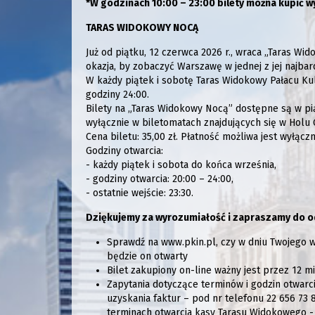
*W godzinach 10:00 – 23:00 bilety można kupić w
TARAS WIDOKOWY NOCĄ
Już od piątku, 12 czerwca 2026 r., wraca „Taras W
okazja, by zobaczyć Warszawę w jednej z jej najbar
W każdy piątek i sobotę Taras Widokowy Pałacu Kul
godziny 24:00.
Bilety na „Taras Widokowy Nocą” dostępne są w pią
wyłącznie w biletomatach znajdujących się w Holu
Cena biletu: 35,00 zł. Płatność możliwa jest wyłączn
Godziny otwarcia:
- każdy piątek i sobota do końca września,
- godziny otwarcia: 20:00 – 24:00,
- ostatnie wejście: 23:30.
Dziękujemy za wyrozumiałość i zapraszamy do o
Sprawdź na www.pkin.pl, czy w dniu Twojego w
będzie on otwarty
Bilet zakupiony on-line ważny jest przez 12 m
Zapytania dotyczące terminów i godzin otwarc
uzyskania faktur – pod nr telefonu 22 656 73
terminach otwarcia kasy Tarasu Widokowego - 