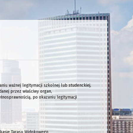
niu ważnej legitymacji szkolnej lub studenckiej,
danej przez właściwy organ,
nosprawnością, po okazaniu legitymacji
w kasie Tarasu Widokowego