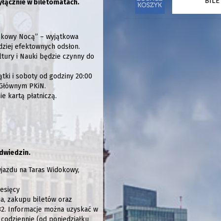
BIL
yłącznie w biletomatach.
idokowy Nocą” – wyjątkowa
dziej efektownych odsłon.
tury i Nauki będzie czynny do
tki i soboty od godziny 20:00
 Głównym PKiN.
ie kartą płatniczą.
dwiedzin.
jazdu na Taras Widokowy,
iesięcy
ia, zakupu biletów oraz
 82. Informacje można uzyskać w
codziennie (od poniedziałku